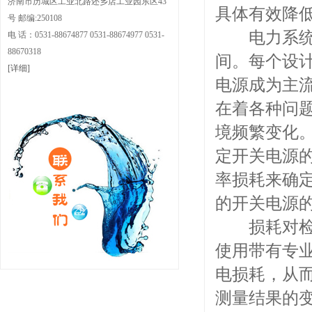
济南市历城区工业北路还乡店工业园东区43
具体有效降
号 邮编:250108
电力系统的能
电 话：0531-88674877 0531-88674977 0531-
88670318
间。每个设计
[详细]
电源成为主
在着各种问
境频繁变化
定开关电源
率损耗来确
的开关电源
损耗对检定
使用带有专
电损耗，从
测量结果的